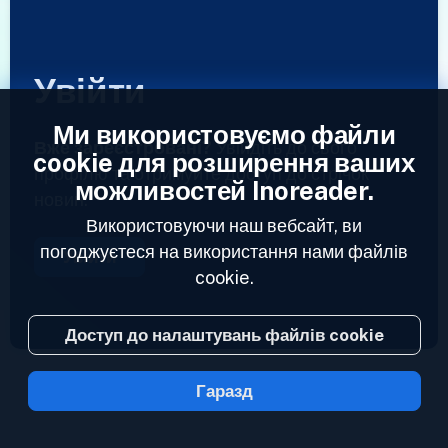
Увійти
Ми використовуємо файли
Вже зареєстровані?
Увійдіть до свого
cookie для розширення ваших
профілю та отримуйте доступ до стрічок
можливостей Inoreader.
новин.
Використовуючи наш вебсайт, ви
погоджуєтеся на використання нами файлів
Увійти
cookie.
Доступ до налаштувань файлів cookie
Гаразд
2023 © Inoreader