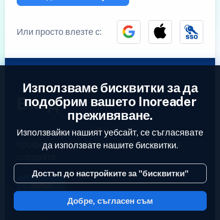
Или просто влезте с:
Използваме бисквитки за да
Вход
подобрим вашето Inoreader
преживяване.
Вече имате акаунт?
Въведете вашият
Използвайки нашият уебсайт, се съгласявате
профил за да достъпите емисиите които
да използвате нашите бисквитки.
следвате.
Достъп до настройките за "бисквитки"
Вход
Добре, съгласен съм
2023 © Inoreader