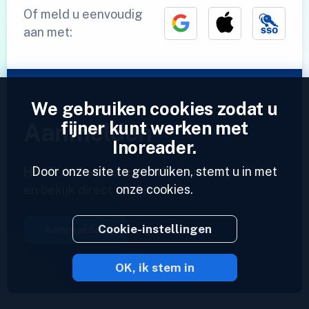
Of meld u eenvoudig
aan met:
We gebruiken cookies zodat u
fijner kunt werken met
Aanmelden
Inoreader.
Door onze site te gebruiken, stemt u in met
Heeft u al een account?
Voer een profiel in
onze cookies.
en bekijk direct uw feeds.
Cookie-instellingen
Aanmelden
OK, ik stem in
2023 © Inoreader