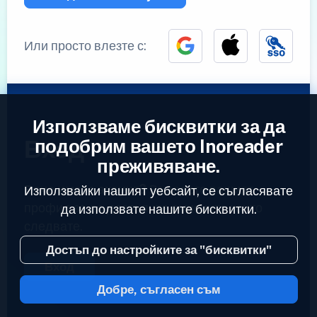
Или просто влезте с:
Използваме бисквитки за да
Вход
подобрим вашето Inoreader
преживяване.
Вече имате акаунт?
Въведете вашият
Използвайки нашият уебсайт, се съгласявате
профил за да достъпите емисиите които
да използвате нашите бисквитки.
следвате.
Достъп до настройките за "бисквитки"
Вход
Добре, съгласен съм
2023 © Inoreader