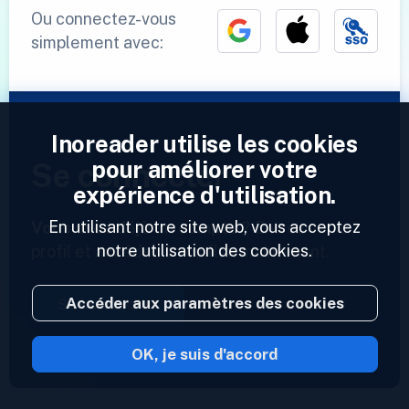
Ou connectez-vous
simplement avec:
Inoreader utilise les cookies
pour améliorer votre
Se connecter
expérience d'utilisation.
En utilisant notre site web, vous acceptez
Vous avez déjà un compte ?
Entrez votre
notre utilisation des cookies.
profil et accédez à vos flux maintenant.
Accéder aux paramètres des cookies
Se connecter
OK, je suis d'accord
2023 © Inoreader