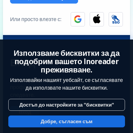
Или просто влезте с:
Използваме бисквитки за да
Вход
подобрим вашето Inoreader
преживяване.
Вече имате акаунт?
Въведете вашият
Използвайки нашият уебсайт, се съгласявате
профил за да достъпите емисиите които
да използвате нашите бисквитки.
следвате.
Достъп до настройките за "бисквитки"
Вход
Добре, съгласен съм
2023 © Inoreader