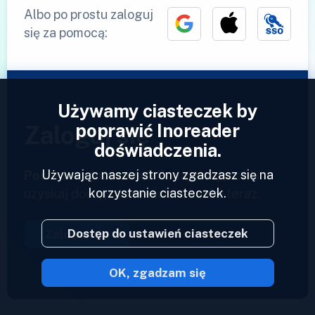
Albo po prostu zaloguj
się za pomocą:
Używamy ciasteczek by
poprawić Inoreader
Zaloguj się
doświadczenia.
Używając naszej strony zgadzasz się na
Posiadasz już konto?
Podaj swój profil i
korzystanie ciasteczek.
uzyskaj dostęp do swoich kanałów teraz.
Dostęp do ustawień ciasteczek
Zaloguj się
OK, zgadzam się
2023 © Inoreader