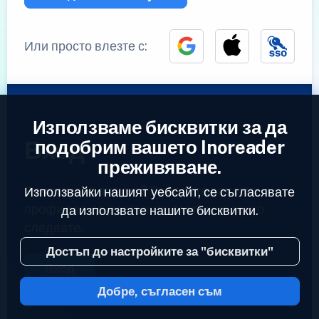
Или просто влезте с:
Използваме бисквитки за да
Вход
подобрим вашето Inoreader
преживяване.
Вече имате акаунт?
Въведете вашият
Използвайки нашият уебсайт, се съгласявате
профил за да достъпите емисиите които
да използвате нашите бисквитки.
следвате.
Достъп до настройките за "бисквитки"
Вход
Добре, съгласен съм
2023 © Inoreader