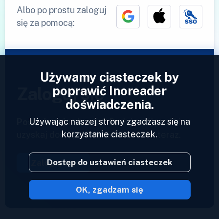
Albo po prostu zaloguj
się za pomocą:
Używamy ciasteczek by
poprawić Inoreader
Zaloguj się
doświadczenia.
Używając naszej strony zgadzasz się na
Posiadasz już konto?
Podaj swój profil i
korzystanie ciasteczek.
uzyskaj dostęp do swoich kanałów teraz.
Dostęp do ustawień ciasteczek
Zaloguj się
OK, zgadzam się
2023 © Inoreader