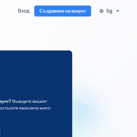
Вход
bg
Създаване на акаунт
аунт?
Въведете вашият
достъпите емисиите които