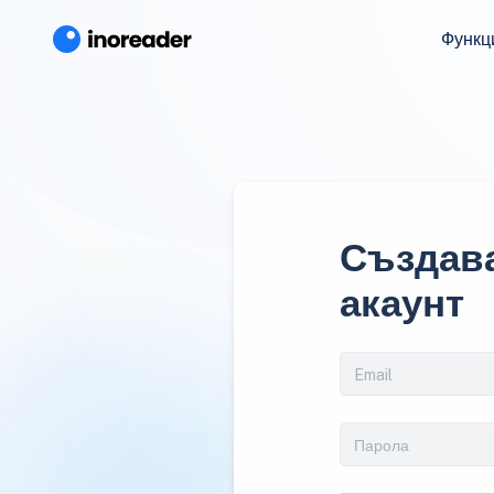
Функц
Създава
акаунт