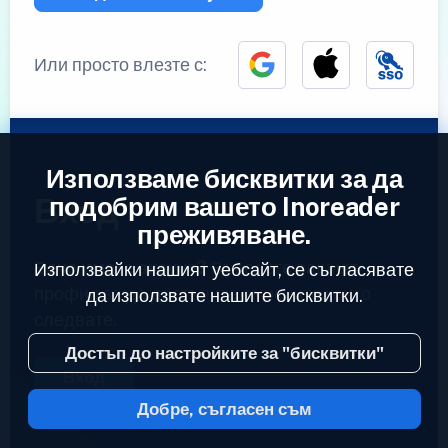
Или просто влезте с:
Използваме бисквитки за да
Вход
подобрим вашето Inoreader
преживяване.
Вече имате акаунт?
Въведете вашият
Използвайки нашият уебсайт, се съгласявате
профил за да достъпите емисиите които
да използвате нашите бисквитки.
следвате.
Достъп до настройките за "бисквитки"
Вход
Добре, съгласен съм
2023 © Inoreader