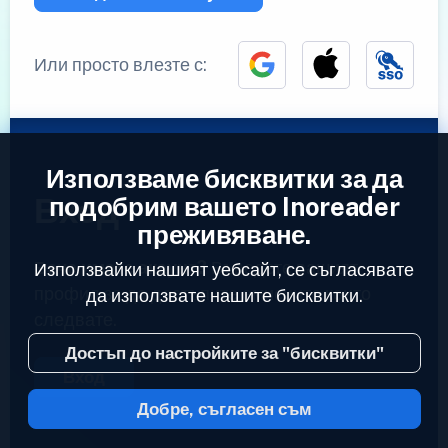
Или просто влезте с:
Използваме бисквитки за да
Вход
подобрим вашето Inoreader
преживяване.
Вече имате акаунт?
Въведете вашият
Използвайки нашият уебсайт, се съгласявате
профил за да достъпите емисиите които
да използвате нашите бисквитки.
следвате.
Достъп до настройките за "бисквитки"
Вход
Добре, съгласен съм
2023 © Inoreader