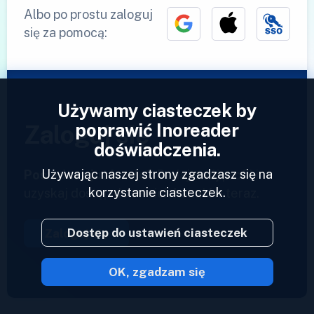
Albo po prostu zaloguj
się za pomocą:
Używamy ciasteczek by
poprawić Inoreader
Zaloguj się
doświadczenia.
Używając naszej strony zgadzasz się na
Posiadasz już konto?
Podaj swój profil i
korzystanie ciasteczek.
uzyskaj dostęp do swoich kanałów teraz.
Dostęp do ustawień ciasteczek
Zaloguj się
OK, zgadzam się
2023 © Inoreader