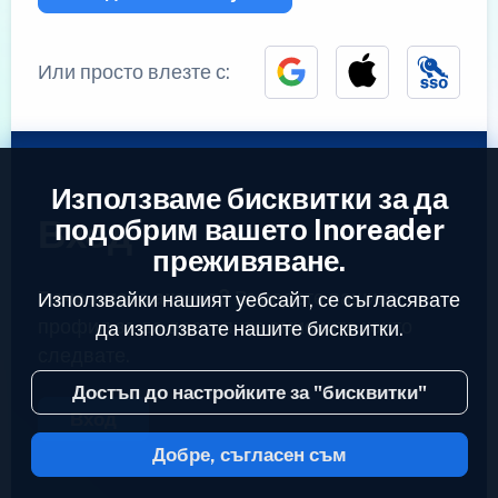
Или просто влезте с:
Използваме бисквитки за да
Вход
подобрим вашето Inoreader
преживяване.
Вече имате акаунт?
Въведете вашият
Използвайки нашият уебсайт, се съгласявате
профил за да достъпите емисиите които
да използвате нашите бисквитки.
следвате.
Достъп до настройките за "бисквитки"
Вход
Добре, съгласен съм
2023 © Inoreader