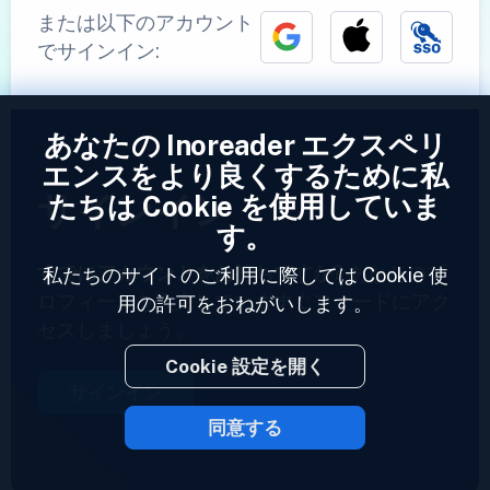
または以下のアカウント
でサインイン:
あなたの Inoreader エクスペリ
エンスをより良くするために私
サインイン
たちは Cookie を使用していま
す。
すでにアカウントをお持ちですか?
あなたのプ
私たちのサイトのご利用に際しては Cookie 使
ロフィールを入力していますぐフィードにアク
用の許可をおねがいします。
セスしましょう。
Cookie 設定を開く
サインイン
同意する
2023 © Inoreader