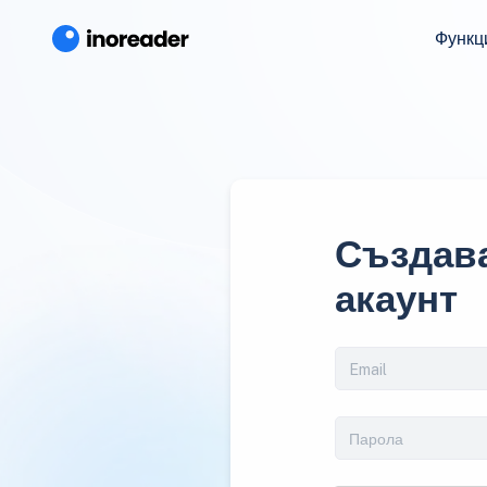
Функц
Създава
акаунт