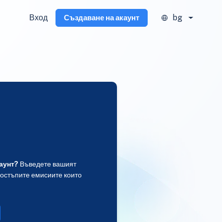
Вход
bg
Създаване на акаунт
аунт?
Въведете вашият
достъпите емисиите които