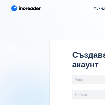
Функц
Създава
акаунт