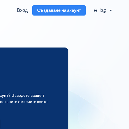
Вход
bg
Създаване на акаунт
аунт?
Въведете вашият
достъпите емисиите които