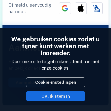
Of meld u eenvoudig
aan met:
We gebruiken cookies zodat u
fijner kunt werken met
Aanmelden
Inoreader.
Door onze site te gebruiken, stemt u in met
Heeft u al een account?
Voer een profiel in
onze cookies.
en bekijk direct uw feeds.
Cookie-instellingen
Aanmelden
OK, ik stem in
2023 © Inoreader