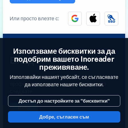
Или просто влезте с:
Използваме бисквитки за да
Вход
подобрим вашето Inoreader
преживяване.
Вече имате акаунт?
Въведете вашият
Използвайки нашият уебсайт, се съгласявате
профил за да достъпите емисиите които
да използвате нашите бисквитки.
следвате.
Достъп до настройките за "бисквитки"
Вход
Добре, съгласен съм
2023 © Inoreader