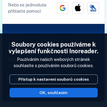
Nebo se jednoduše
přihlaste pomocí:
Soubory cookies používáme k
Přihlásit se
vylepšení funkčnosti Inoreader.
Používáním našich webových stránek
Máte již účet?
Zadejte svůj profil a získejte
souhlasíte s používáním souborů cookies.
přístup ke svým informačním kanálům.
Přístup k nastavení souborů cookies
Přihlásit se
OK, souhlasím
2023 © Inoreader