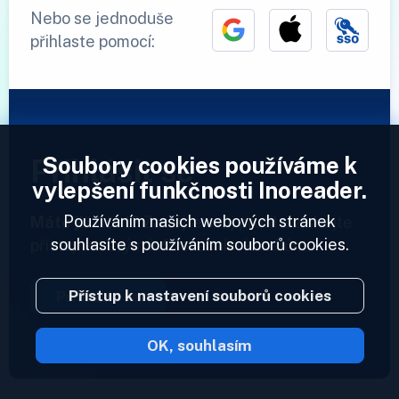
Nebo se jednoduše
přihlaste pomocí:
Soubory cookies používáme k
Přihlásit se
vylepšení funkčnosti Inoreader.
Používáním našich webových stránek
Máte již účet?
Zadejte svůj profil a získejte
souhlasíte s používáním souborů cookies.
přístup ke svým informačním kanálům.
Přístup k nastavení souborů cookies
Přihlásit se
OK, souhlasím
2023 © Inoreader