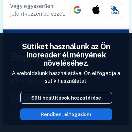
Vagy egyszerűen
jelentkezzen be ezzel:
Sütiket használunk az Ön
Inoreader élményének
Bejelentkezés
növeléséhez.
A weboldalunk használatával Ön elfogadja a
Már van fiókja?
Adjon meg egy profilt és
sütik használatát.
érje el a hírforrásait azonnal.
Süti beállítások hozzáférése
Bejelentkezés
Rendben, elfogadom
2023 © Inoreader