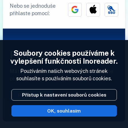
Nebo se jednoduše
přihlaste pomocí:
Soubory cookies používáme k
Přihlásit se
vylepšení funkčnosti Inoreader.
Používáním našich webových stránek
Máte již účet?
Zadejte svůj profil a získejte
souhlasíte s používáním souborů cookies.
přístup ke svým informačním kanálům.
Přístup k nastavení souborů cookies
Přihlásit se
OK, souhlasím
2023 © Inoreader