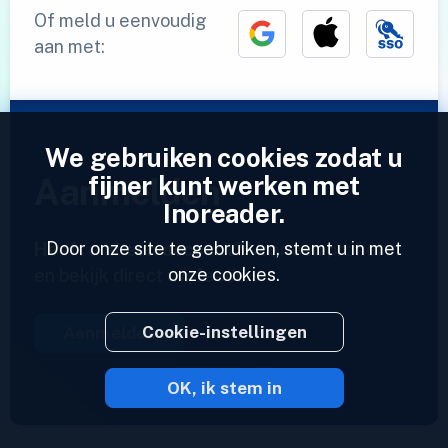
Of meld u eenvoudig
aan met:
We gebruiken cookies zodat u
fijner kunt werken met
Aanmelden
Inoreader.
Door onze site te gebruiken, stemt u in met
Heeft u al een account?
Voer een profiel in
onze cookies.
en bekijk direct uw feeds.
Cookie-instellingen
Aanmelden
OK, ik stem in
2023 © Inoreader