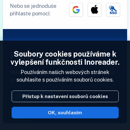
Nebo se jednoduše
přihlaste pomocí:
Soubory cookies používáme k
Přihlásit se
vylepšení funkčnosti Inoreader.
Používáním našich webových stránek
Máte již účet?
Zadejte svůj profil a získejte
souhlasíte s používáním souborů cookies.
přístup ke svým informačním kanálům.
Přístup k nastavení souborů cookies
Přihlásit se
OK, souhlasím
2023 © Inoreader