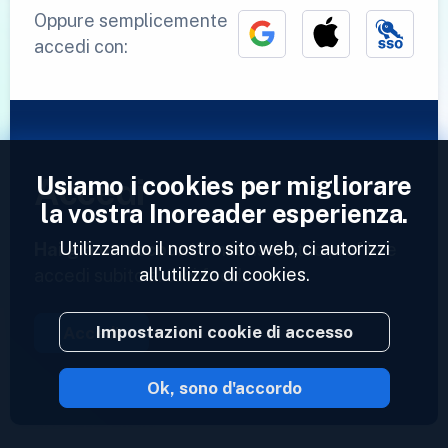
Oppure semplicemente
accedi con:
Usiamo i cookies per migliorare
Accedi
la vostra Inoreader esperienza.
Utilizzando il nostro sito web, ci autorizzi
Hai già un account?
Inserisci il tuo profilo e
all'utilizzo di cookies.
accedi subito ai tuoi feed.
Impostazioni cookie di accesso
Accedi
Ok, sono d'accordo
2023 © Inoreader