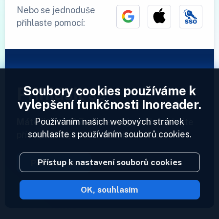
Nebo se jednoduše
přihlaste pomocí:
Soubory cookies používáme k
Přihlásit se
vylepšení funkčnosti Inoreader.
Používáním našich webových stránek
Máte již účet?
Zadejte svůj profil a získejte
souhlasíte s používáním souborů cookies.
přístup ke svým informačním kanálům.
Přístup k nastavení souborů cookies
Přihlásit se
OK, souhlasím
2023 © Inoreader