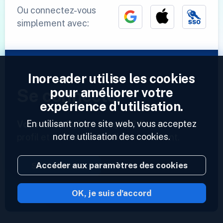
Ou connectez-vous
simplement avec:
Inoreader utilise les cookies
pour améliorer votre
Se connecter
expérience d'utilisation.
En utilisant notre site web, vous acceptez
Vous avez déjà un compte ?
Entrez votre
notre utilisation des cookies.
profil et accédez à vos flux maintenant.
Accéder aux paramètres des cookies
Se connecter
OK, je suis d'accord
2023 © Inoreader