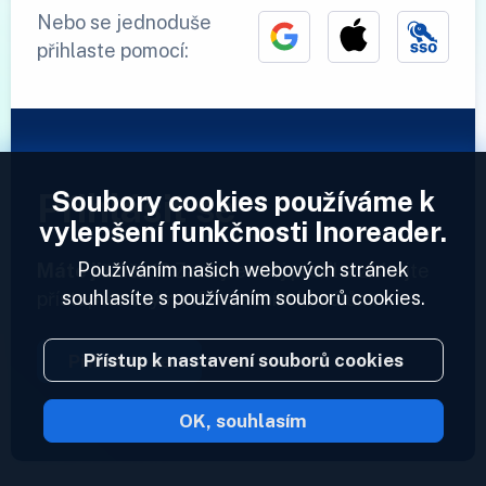
Nebo se jednoduše
přihlaste pomocí:
Soubory cookies používáme k
Přihlásit se
vylepšení funkčnosti Inoreader.
Používáním našich webových stránek
Máte již účet?
Zadejte svůj profil a získejte
souhlasíte s používáním souborů cookies.
přístup ke svým informačním kanálům.
Přístup k nastavení souborů cookies
Přihlásit se
OK, souhlasím
2023 © Inoreader