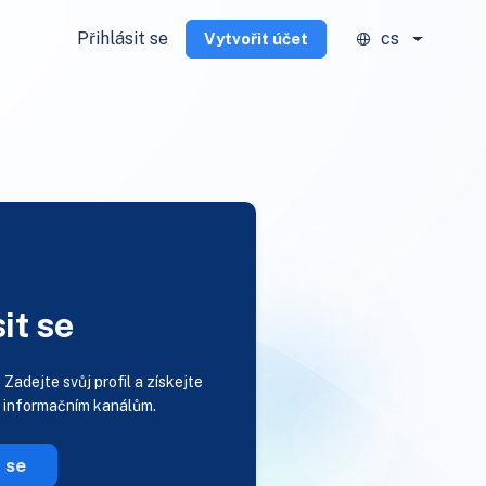
Přihlásit se
cs
Vytvořit účet
it se
?
Zadejte svůj profil a získejte
m informačním kanálům.
t se