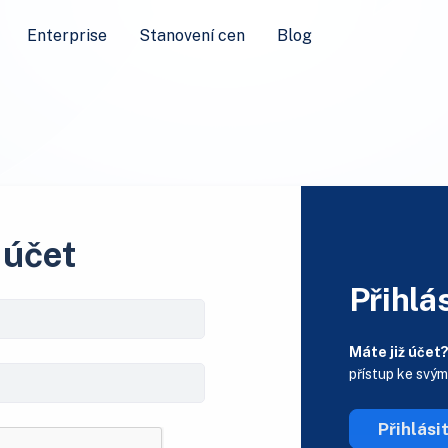
Enterprise
Stanovení cen
Blog
 účet
Přihlás
Máte již účet
přístup ke svý
Přihlási