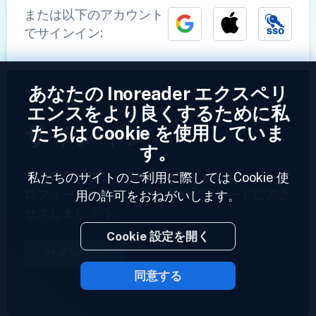
または以下のアカウント
でサインイン:
あなたの Inoreader エクスペリ
エンスをより良くするために私
サインイン
たちは Cookie を使用していま
す。
すでにアカウントをお持ちですか?
あなたのプ
私たちのサイトのご利用に際しては Cookie 使
ロフィールを入力していますぐフィードにアク
用の許可をおねがいします。
セスしましょう。
Cookie 設定を開く
サインイン
同意する
2023 © Inoreader