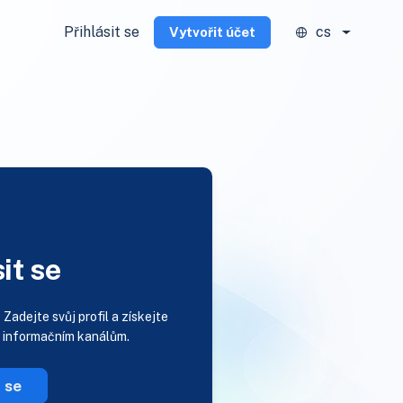
Přihlásit se
cs
Vytvořit účet
it se
?
Zadejte svůj profil a získejte
m informačním kanálům.
t se