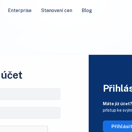
Enterprise
Stanovení cen
Blog
 účet
Přihlás
Máte již účet
přístup ke svý
Přihlási