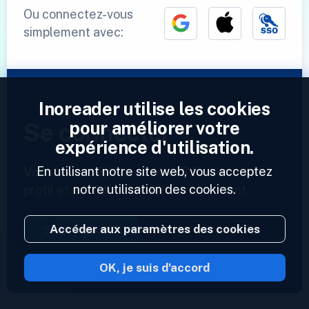
Ou connectez-vous
simplement avec:
Inoreader utilise les cookies
pour améliorer votre
Se connecter
expérience d'utilisation.
En utilisant notre site web, vous acceptez
Vous avez déjà un compte ?
Entrez votre
notre utilisation des cookies.
profil et accédez à vos flux maintenant.
Accéder aux paramètres des cookies
Se connecter
OK, je suis d'accord
2023 © Inoreader