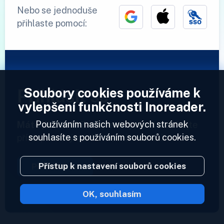
Nebo se jednoduše
přihlaste pomocí:
Soubory cookies používáme k
Přihlásit se
vylepšení funkčnosti Inoreader.
Používáním našich webových stránek
Máte již účet?
Zadejte svůj profil a získejte
souhlasíte s používáním souborů cookies.
přístup ke svým informačním kanálům.
Přístup k nastavení souborů cookies
Přihlásit se
OK, souhlasím
2023 © Inoreader