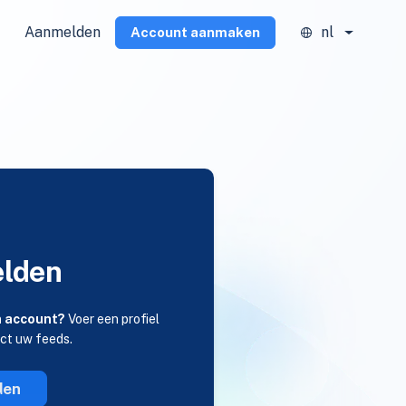
Aanmelden
nl
Account aanmaken
lden
n account?
Voer een profiel
ect uw feeds.
den