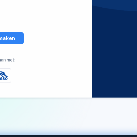
maken
aan met: