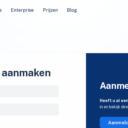
s
Enterprise
Prijzen
Blog
 aanmaken
Aanme
Heeft u al ee
in en bekijk dir
Aanmel