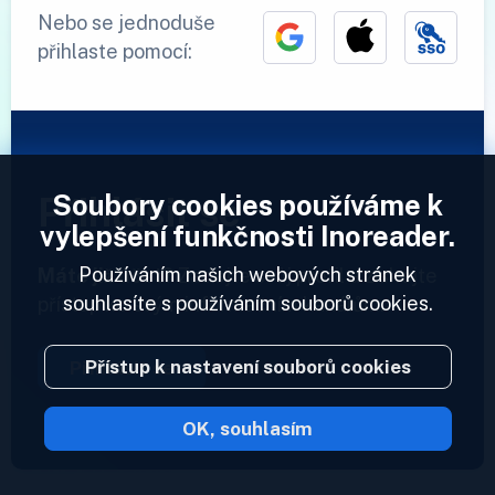
Nebo se jednoduše
přihlaste pomocí:
Soubory cookies používáme k
Přihlásit se
vylepšení funkčnosti Inoreader.
Používáním našich webových stránek
Máte již účet?
Zadejte svůj profil a získejte
souhlasíte s používáním souborů cookies.
přístup ke svým informačním kanálům.
Přístup k nastavení souborů cookies
Přihlásit se
OK, souhlasím
2023 © Inoreader