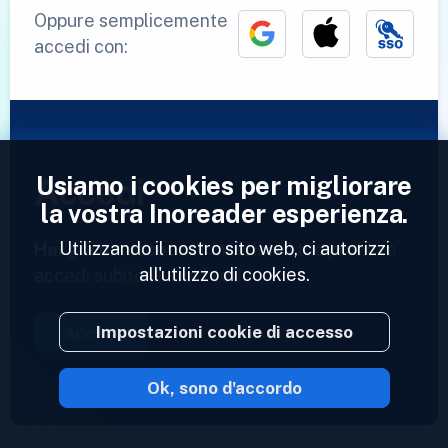
Oppure semplicemente
accedi con:
Usiamo i cookies per migliorare
Accedi
la vostra Inoreader esperienza.
Utilizzando il nostro sito web, ci autorizzi
Hai già un account?
Inserisci il tuo profilo e
all'utilizzo di cookies.
accedi subito ai tuoi feed.
Impostazioni cookie di accesso
Accedi
Ok, sono d'accordo
2023 © Inoreader