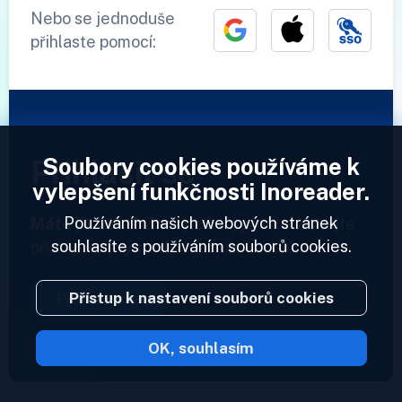
Nebo se jednoduše
přihlaste pomocí:
Soubory cookies používáme k
Přihlásit se
vylepšení funkčnosti Inoreader.
Používáním našich webových stránek
Máte již účet?
Zadejte svůj profil a získejte
souhlasíte s používáním souborů cookies.
přístup ke svým informačním kanálům.
Přístup k nastavení souborů cookies
Přihlásit se
OK, souhlasím
2023 © Inoreader