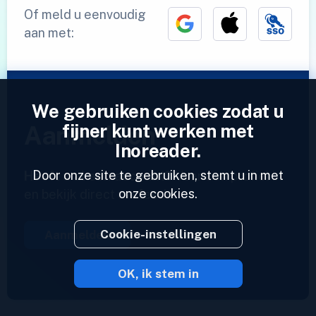
Of meld u eenvoudig
aan met:
We gebruiken cookies zodat u
fijner kunt werken met
Aanmelden
Inoreader.
Door onze site te gebruiken, stemt u in met
Heeft u al een account?
Voer een profiel in
onze cookies.
en bekijk direct uw feeds.
Cookie-instellingen
Aanmelden
OK, ik stem in
2023 © Inoreader