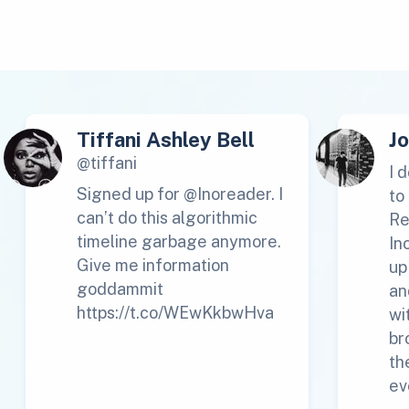
Tiffani Ashley Bell
J
@tiffani
I 
Signed up for @Inoreader. I
to
can’t do this algorithmic
Re
timeline garbage anymore.
In
Give me information
up
goddammit
an
https://t.co/WEwKkbwHva
wi
br
th
ev