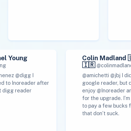
el Young
Colin Madland 
🇮🇷
ng
@colinmadlan
menez @digg I
@amichetti @jbj I di
d to Inoreader after
google reader, but 
t digg reader
enjoy @Inoreader a
for the upgrade. I’
to pay a few bucks f
that don’t suck.