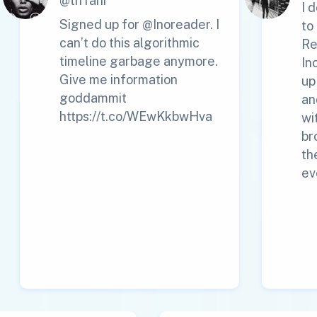
@tiffani
I 
Signed up for @Inoreader. I
to
can’t do this algorithmic
Re
timeline garbage anymore.
In
Give me information
up
goddammit
an
https://t.co/WEwKkbwHva
wi
br
th
ev