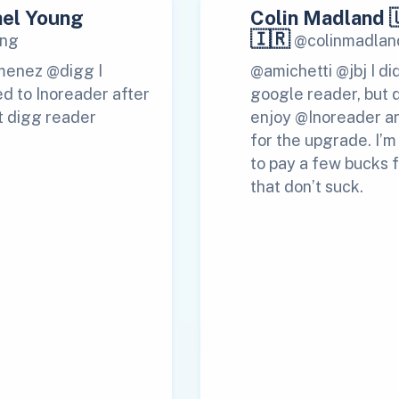
el Young
Colin Madland 
🇮🇷
ng
@colinmadlan
menez @digg I
@amichetti @jbj I di
d to Inoreader after
google reader, but 
t digg reader
enjoy @Inoreader a
for the upgrade. I’
to pay a few bucks f
that don’t suck.