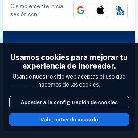
O simplemente inicia
sesión con:
Usamos cookies para mejorar tu
Iniciar sesión
experiencia de Inoreader.
Usando nuestro sitio web aceptas el uso que
¿Ya tienes una cuenta?
Introduce tu perfil y
hacemos de las cookies.
accede a tus feeds ahora.
Acceder a la configuración de cookies
Iniciar sesión
Vale, estoy de acuerdo
2023 © Inoreader