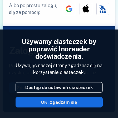
Albo po prostu zaloguj
się za pomocą:
Używamy ciasteczek by
poprawić Inoreader
Zaloguj się
doświadczenia.
Używając naszej strony zgadzasz się na
Posiadasz już konto?
Podaj swój profil i
korzystanie ciasteczek.
uzyskaj dostęp do swoich kanałów teraz.
Dostęp do ustawień ciasteczek
Zaloguj się
OK, zgadzam się
2023 © Inoreader