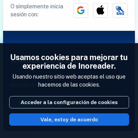
O simplemente inicia
sesión con:
Usamos cookies para mejorar tu
Iniciar sesión
experiencia de Inoreader.
Usando nuestro sitio web aceptas el uso que
¿Ya tienes una cuenta?
Introduce tu perfil y
hacemos de las cookies.
accede a tus feeds ahora.
Acceder a la configuración de cookies
Iniciar sesión
Vale, estoy de acuerdo
2023 © Inoreader