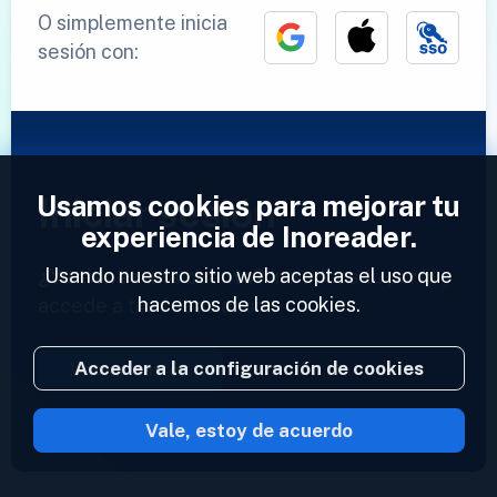
O simplemente inicia
sesión con:
Usamos cookies para mejorar tu
Iniciar sesión
experiencia de Inoreader.
Usando nuestro sitio web aceptas el uso que
¿Ya tienes una cuenta?
Introduce tu perfil y
hacemos de las cookies.
accede a tus feeds ahora.
Acceder a la configuración de cookies
Iniciar sesión
Vale, estoy de acuerdo
2023 © Inoreader