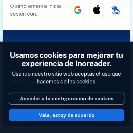
O simplemente inicia
sesión con:
Usamos cookies para mejorar tu
Iniciar sesión
experiencia de Inoreader.
Usando nuestro sitio web aceptas el uso que
¿Ya tienes una cuenta?
Introduce tu perfil y
hacemos de las cookies.
accede a tus feeds ahora.
Acceder a la configuración de cookies
Iniciar sesión
Vale, estoy de acuerdo
2023 © Inoreader