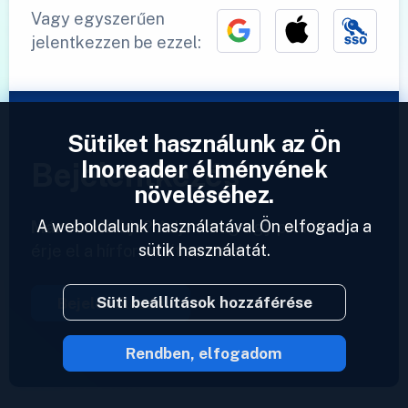
Vagy egyszerűen
jelentkezzen be ezzel:
Sütiket használunk az Ön
Inoreader élményének
Bejelentkezés
növeléséhez.
A weboldalunk használatával Ön elfogadja a
Már van fiókja?
Adjon meg egy profilt és
sütik használatát.
érje el a hírforrásait azonnal.
Süti beállítások hozzáférése
Bejelentkezés
Rendben, elfogadom
2023 © Inoreader