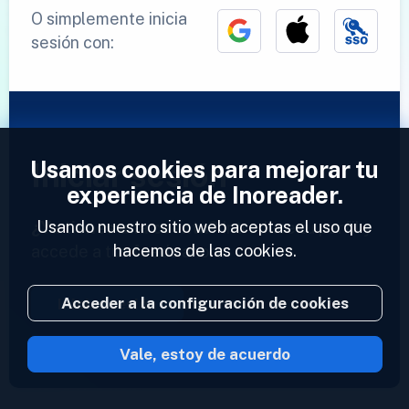
O simplemente inicia
sesión con:
Usamos cookies para mejorar tu
Iniciar sesión
experiencia de Inoreader.
Usando nuestro sitio web aceptas el uso que
¿Ya tienes una cuenta?
Introduce tu perfil y
hacemos de las cookies.
accede a tus feeds ahora.
Acceder a la configuración de cookies
Iniciar sesión
Vale, estoy de acuerdo
2023 © Inoreader