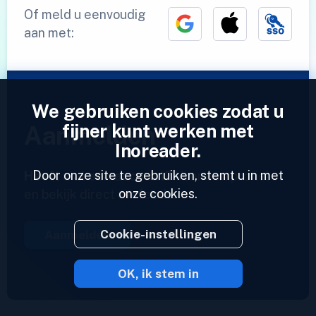
Of meld u eenvoudig
aan met:
We gebruiken cookies zodat u
fijner kunt werken met
Aanmelden
Inoreader.
Door onze site te gebruiken, stemt u in met
Heeft u al een account?
Voer een profiel in
onze cookies.
en bekijk direct uw feeds.
Cookie-instellingen
Aanmelden
OK, ik stem in
2023 © Inoreader