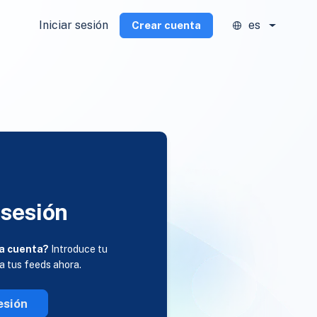
Iniciar sesión
es
Crear cuenta
 sesión
a cuenta?
Introduce tu
 a tus feeds ahora.
esión